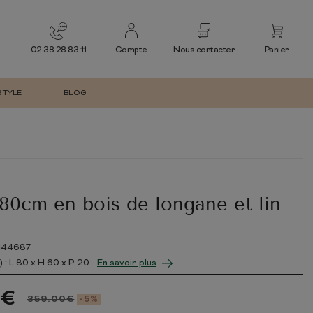
02 38 28 83 11
Compte
Nous contacter
Panier
STYLE
BLOG
CANAPÉ
NGER
CANAPÉ 2 PLACES
CANAPÉ 3 PLACES
AX
CANAPÉ 4 PLACES
CANAPÉ D'ANGLE
80cm en bois de longane et lin
MEUBLE EN ACACIA
DESIGN MODERNE
OBJET DÉCORATIF
MEUBLE EN MANGUIER
BAROQUE
IN44687
MOBILIER DE JARDIN
 : L
80
x H
60
x P
20
En savoir plus
ENSEMBLE DE JARDIN
5
€
359.00
€
-5%
TABLE DE JARDIN