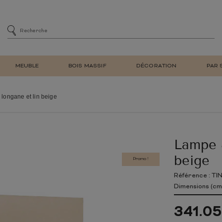
MEUBLE
BOIS MASSIF
DÉCORATION
PAR 
MENT
SIÈGE
CHAISES DE SALLE À MA
longane et lin beige
DE BAR
CHAISES DE BUREAU
E
FAUTEUIL DE SALON REL
ET BIBLIOTHÈQUE
TABOURET DE BAR
Lampe 
À CHAUSSURES
BANC
LAMPE DE TABLE
MEUBLE EN TECK
NATUREL
MEUBLE EN BOIS
RÉTRO
MIROIR MURAL
D'ENTRÉE
beige
RECYCLÉ
Promo !
TV
Référence : T
E ADULTE
CHAMBRE ENFANT
Dimensions (cm)
LIT
341.0
ARMOIRE