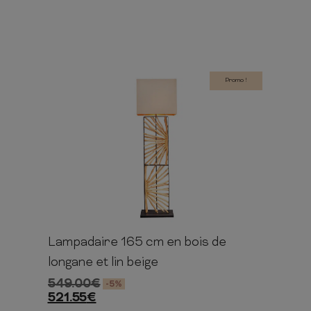
Promo !
Lampadaire 165 cm en bois de
165cm
45cm
40cm
longane et lin beige
549.00
€
-5%
521.55
€