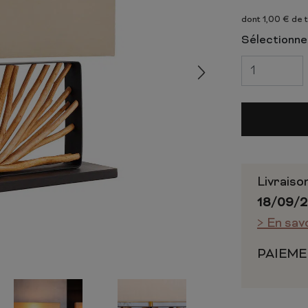
 ET CHIFFONNIERS
COMMODE
dont 1,00 € de 
 COMPLÈTE
CHAMBRE COMPLÈTE
Sélectionnez
Livraiso
18/09/
> En sav
PAIEME