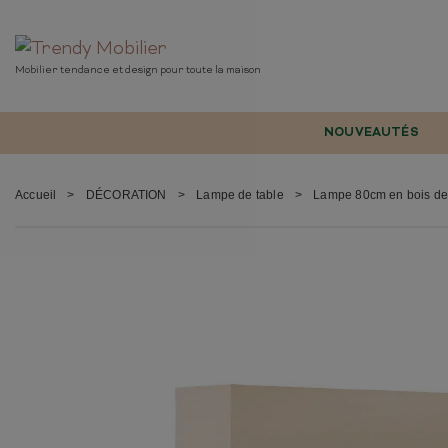
Mobilier tendance et design pour toute la maison
NOUVEAUTÉS
TABLE
RANGE
TABLE BASSE
BUFFET
Accueil
>
DÉCORATION
>
Lampe de table
>
Lampe 80cm en bois de 
TABLE D'APPOINT
MEUBLE 
TABLE DE BAR
COMMOD
TABLE À MANGER
VITRINE 
TABLE EXTENSIBLE
MEUBLE 
MEUBLE EN CHÊNE
SCANDINAVE
LUMINAIRE
MEUBLE EN SESHAM
INDUSTRIEL
TABLE DE BUREAU
ARMOIRE 
CONSOLE
MEUBLE 
MOBILIER DE BUREAU
CHAMBR
BUREAUX
LIT
RANGEMENT DE BUREAU
ARMOIRE