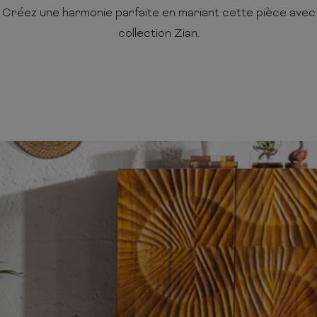
. Créez une harmonie parfaite en mariant cette pièce ave
collection Zian.