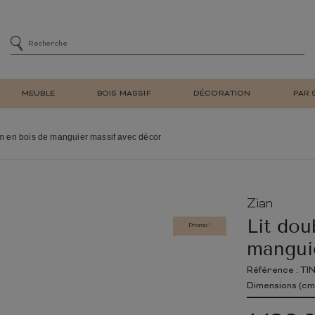
MEUBLE
BOIS MASSIF
DÉCORATION
PAR 
MENT
SIÈGE
CHAISES DE SALLE À MA
 en bois de manguier massif avec décor
DE BAR
CHAISES DE BUREAU
E
FAUTEUIL DE SALON REL
ET BIBLIOTHÈQUE
TABOURET DE BAR
À CHAUSSURES
BANC
Zian
LAMPE DE TABLE
MEUBLE EN TECK
NATUREL
MEUBLE EN BOIS
RÉTRO
MIROIR MURAL
D'ENTRÉE
Lit dou
RECYCLÉ
Promo !
TV
mangui
E ADULTE
CHAMBRE ENFANT
Référence : TI
LIT
Dimensions (cm)
ARMOIRE