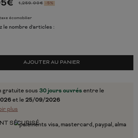
05
€
1,259.00
€
-5%
 taxe écomobilier
 le nombre d'articles :
AJOUTER AU PANIER
n gratuite sous
30 jours ouvrés
entre le
2026
et le
25/09/2026
oir plus
NT SÉCURISÉ