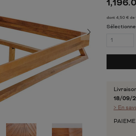
1,196.
 ET CHIFFONNIERS
COMMODE
 COMPLÈTE
CHAMBRE COMPLÈTE
dont 4,50 € de
Sélectionnez
Livraiso
18/09/
> En sav
PAIEME