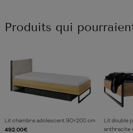
Produits qui pourraien
Lit chambre adolescent 90×200 cm
Lit double p
91cm
96cm
215cm
100cm
anthracite 
492.00
€