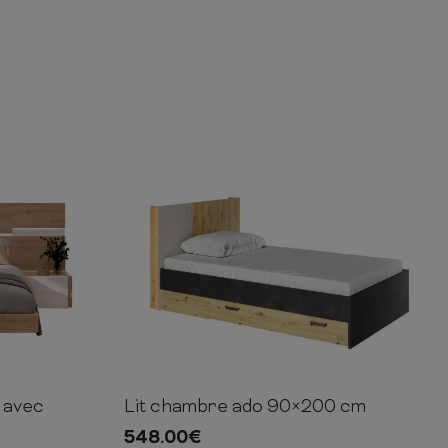
c avec
Lit chambre ado 90×200 cm
211cm
100cm
217cm
100cm
548.00
€