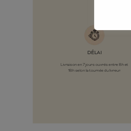
DÉLAI
Livraison en 7 jours ouvrés entre 8h et
18h selon la tournée du livreur.