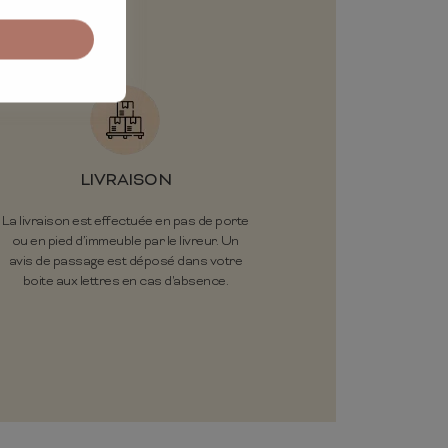
LIVRAISON
La livraison est effectuée en pas de porte
ou en pied d’immeuble par le livreur. Un
avis de passage est déposé dans votre
boite aux lettres en cas d'absence.