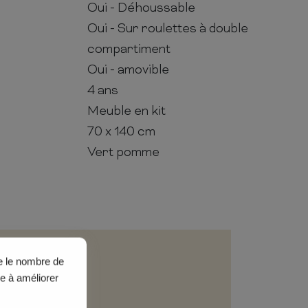
Oui - Déhoussable
Oui - Sur roulettes à double
compartiment
Oui - amovible
4 ans
Meuble en kit
70 x 140 cm
Vert pomme
ue le nombre de
de à améliorer