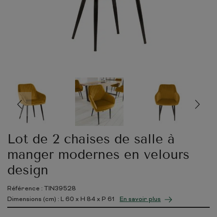
Lot de 2 chaises de salle à
manger modernes en velours
design
Référence : TIN39528
Dimensions (cm) : L
60
x H
84
x P
61
En savoir plus