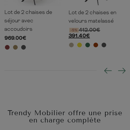
Lot de 2 chaises de
Lot de 2 chaises en
49-
82cm
58cm
60cm
60cm
65cm
92cm
séjour avec
velours matelassé
accoudoirs
412.00
€
-5%
391.40
€
969.00
€
Trendy Mobilier offre une prise
en charge complète