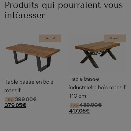
Produits qui pourraient vous
intéresser
Promo !
Promo !
Table basse
45cm
110cm
60cm
Table basse en bois
60-
40cm
110cm
industrielle bois massif
64cm
massif
110 cm
399.00
€
-5%
439.00
€
379.05
€
-5%
417.05
€