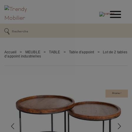
Accueil
>
MEUBLE
>
TABLE
>
Table d'appoint
>
Lot de 2 tables
d’appoint industrielles
Promo !