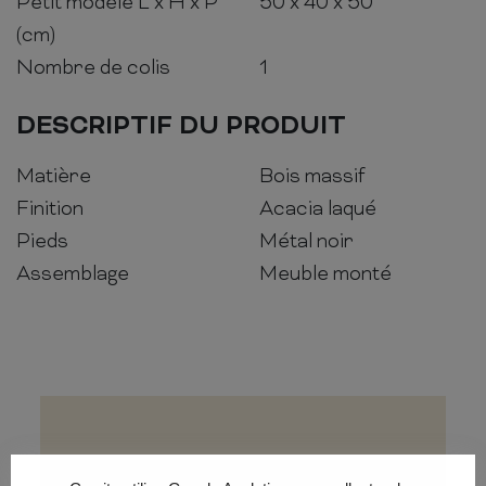
Petit modèle L x H x P
50 x 40 x 50
(cm)
Nombre de colis
1
DESCRIPTIF DU PRODUIT
Matière
Bois massif
Finition
Acacia laqué
Pieds
Métal noir
Assemblage
Meuble monté