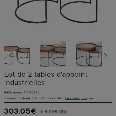
Lot de 2 tables d’appoint
industrielles
Référence : TIN36743
Dimensions (cm) : L
55
x H
55
x P
45
En savoir plus
303.05
€
319.00
€
-5%