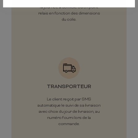
Livraison sous 30 jours ouvrés à
la journée à domicile ou en point
relais en fonction des dimensions
du colis.
TRANSPORTEUR
Le client reçoit par SMS
automatique le suivi de sa livraison
avec choix du jour de livraison, au
numéro fourni lors de la
commande.