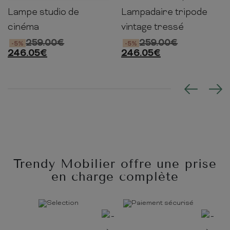
Lampe studio de
Lampadaire tripode
145cm
65cm
65cm
141cm
58cm
58cm
cinéma
vintage tressé
259.00
€
259.00
€
-5%
-5%
246.05
€
246.05
€
Trendy Mobilier offre une prise
en charge complète