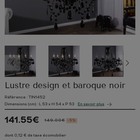
Lustre design et baroque noir
Référence : TIN1452
Dimensions (cm) : L
53
x H
54
x P
53
En savoir plus
141.55
€
149.00
€
-5%
dont 0,12 € de taxe écomobilier