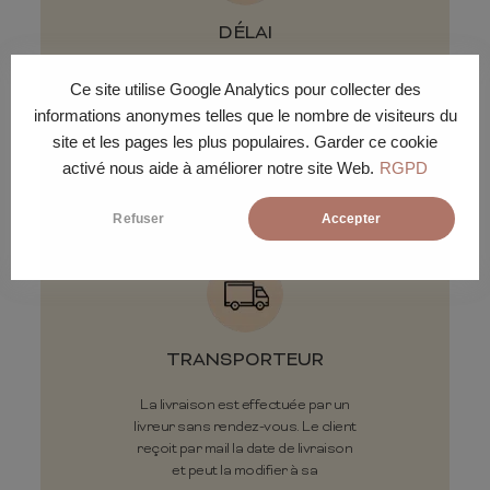
DÉLAI
Livraison en 7 jours ouvrés entre
Ce site utilise Google Analytics pour collecter des
8h et 18h selon la tournée du
informations anonymes telles que le nombre de visiteurs du
livreur.
site et les pages les plus populaires. Garder ce cookie
activé nous aide à améliorer notre site Web.
RGPD
Refuser
Accepter
TRANSPORTEUR
La livraison est effectuée par un
livreur sans rendez-vous. Le client
reçoit par mail la date de livraison
et peut la modifier à sa