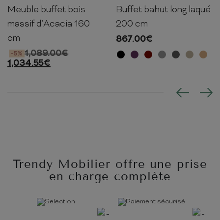
Meuble buffet bois
Buffet bahut long laqué
75cm
160cm
45cm
72cm
200cm
35cm
massif d’Acacia 160
200 cm
cm
867.00
€
1,089.00
€
-5%
1,034.55
€
Trendy Mobilier offre une prise
en charge complète