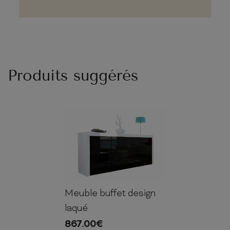
Produits suggérés
Meuble buffet design
72cm
167cm
35cm
laqué
867.00
€