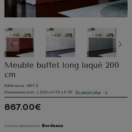
Meuble buffet long laqué 200
cm
Référence : ARY 2
Dimensions (cm) : L
200
x H
72
x P
35
En savoir plus
867.00
€
Bordeaux
Coloris selectionné :