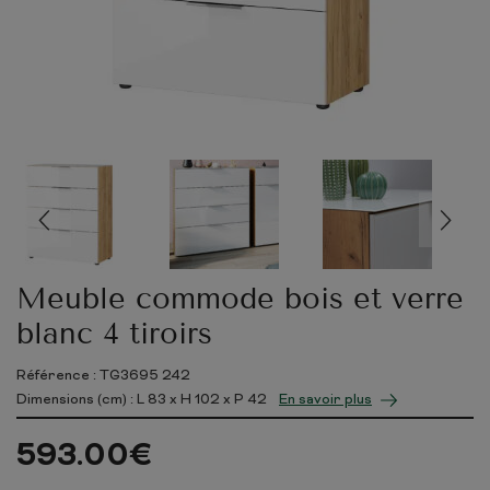
Meuble commode bois et verre
blanc 4 tiroirs
Référence : TG3695 242
Dimensions (cm) : L
83
x H
102
x P
42
En savoir plus
593.00
€