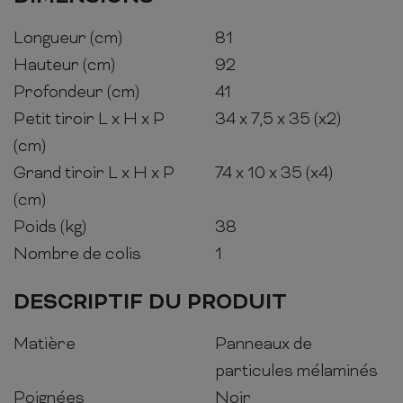
Longueur (cm)
81
Hauteur (cm)
92
Profondeur (cm)
41
Petit tiroir L x H x P
34 x 7,5 x 35 (x2)
(cm)
Grand tiroir L x H x P
74 x 10 x 35 (x4)
(cm)
Poids (kg)
38
Nombre de colis
1
DESCRIPTIF DU PRODUIT
Matière
Panneaux de
particules mélaminés
Poignées
Noir