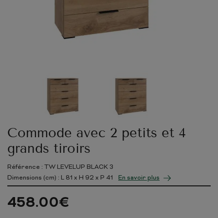
Commode avec 2 petits et 4
grands tiroirs
Référence : TW LEVELUP BLACK 3
Dimensions (cm) : L
81
x H
92
x P
41
En savoir plus
458.00
€