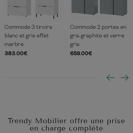
Commode 3 tiroirs
Commode 2 portes en
98cm
68cm
40cm
103cm
94cm
43cm
blanc et gris effet
gris graphite et verre
marbre
gris
383.00
€
659.00
€
Trendy Mobilier offre une prise
en charge complète