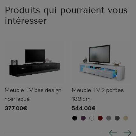
Produits qui pourraient vous
intéresser
Meuble TV bas design
Meuble TV 2 portes
35cm
200cm
45cm
38cm
189cm
35cm
noir laqué
189 cm
377.00
€
544.00
€