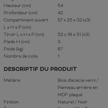
Hauteur (cm)
54
Profondeur (cm)
42
Compartiment ouvert
57 x 25 x 32 (x3)
L x H x P (cm)
Tiroir L x H x P (cm)
52 x 18 x 31 (x3)
Pieds H (cm)
3
Poids (kg)
87
Nombre de colis
1
DESCRIPTIF DU PRODUIT
Matière
Bois d'acacia verni /
Panneau arrière en
MDF plaqué
Finition
Naturel / Noir