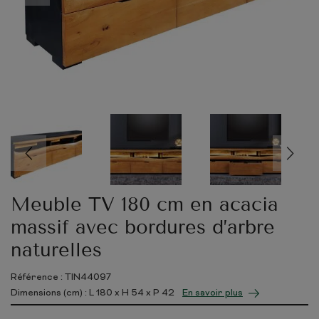
Meuble TV 180 cm en acacia
massif avec bordures d’arbre
naturelles
Référence : TIN44097
Dimensions (cm) : L
180
x H
54
x P
42
En savoir plus