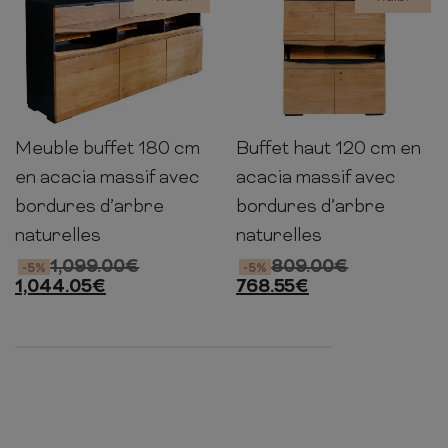
Meuble buffet 180 cm
Buffet haut 120 cm en
90cm
180cm
40cm
120cm
100cm
40cm
en acacia massif avec
acacia massif avec
bordures d’arbre
bordures d’arbre
naturelles
naturelles
1,099.00
€
809.00
€
-5%
-5%
1,044.05
€
768.55
€