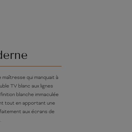
derne
e maîtresse qui manquait à
ble TV blanc aux lignes
 finition blanche immaculée
nt tout en apportant une
rfaitement aux écrans de
.