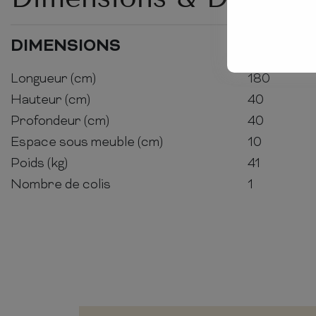
DIMENSIONS
Longueur (cm)
180
Hauteur (cm)
40
Profondeur (cm)
40
Espace sous meuble (cm)
10
Poids (kg)
41
Nombre de colis
1