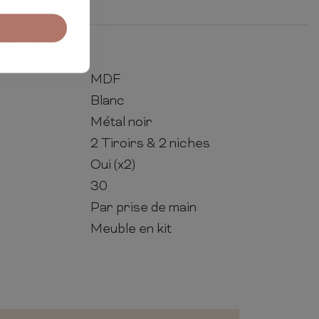
PRODUIT
MDF
Blanc
Métal noir
2 Tiroirs & 2 niches
Oui (x2)
30
Par prise de main
Meuble en kit