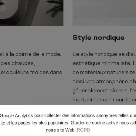
Style nordique
t à la pointe de la mode.
Le style nordique se dist
nces chaudes,
esthétique minimaliste. 
ux couleurs froides dans
de matériaux naturels tels 
ainsi une atmosphère ch
généralement claires, fa
mettant l’accent sur le c
style crée des espaces i
e Google Analytics pour collecter des informations anonymes telles q
site et les pages les plus populaires. Garder ce cookie activé nous ai
notre site Web.
RGPD