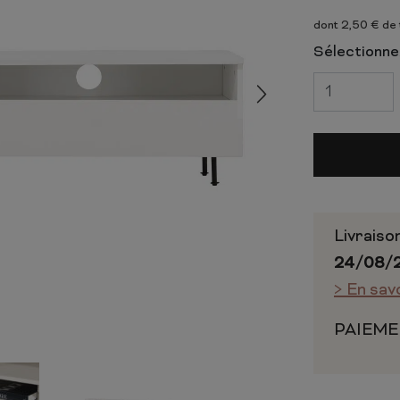
 ET CHIFFONNIERS
COMMODE
dont 2,50 € de
 COMPLÈTE
CHAMBRE COMPLÈTE
Sélectionnez
Livraiso
24/08/
> En sav
PAIEME