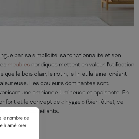
ingue par sa simplicité, sa fonctionnalité et son
Les
meubles
nordiques mettent en valeur l’utilisation
que le bois clair, le rotin, le lin et la laine, créant
aleureuse. Les couleurs dominantes sont
vorisant une ambiance lumineuse et apaisante. En
onfort et le concept de « hygge » (bien-être), ce
ntérieurs accueillants.
ue le nombre de
de à améliorer