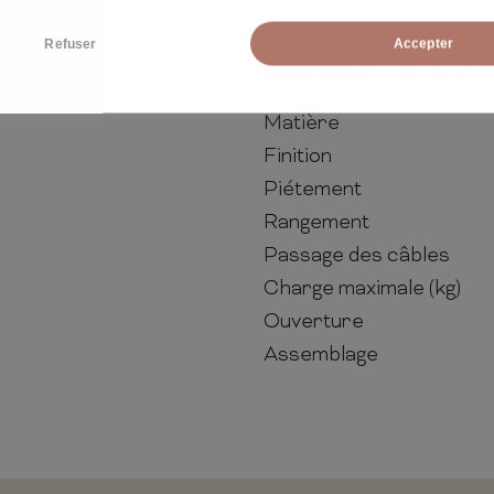
Refuser
Accepter
DESCRIPTIF DU 
Matière
Finition
Piétement
Rangement
Passage des câbles
Charge maximale (kg)
Ouverture
Assemblage