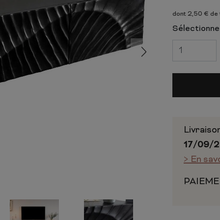
 ET CHIFFONNIERS
COMMODE
dont 2,50 € de
 COMPLÈTE
CHAMBRE COMPLÈTE
Sélectionnez
Livraiso
17/09/
> En sav
PAIEME