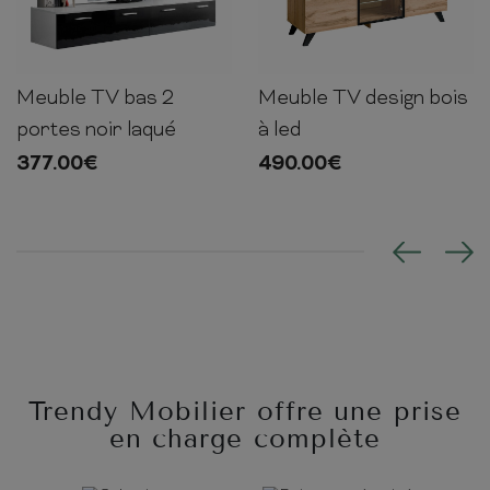
Meuble TV bas 2
Meuble TV design bois
35cm
200cm
45cm
47cm
150cm
45cm
portes noir laqué
à led
377.00
€
490.00
€
Trendy Mobilier offre une prise
en charge complète