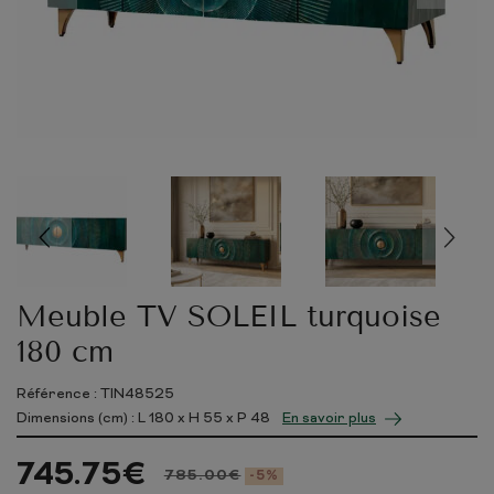
Meuble TV SOLEIL turquoise
180 cm
Référence : TIN48525
Dimensions (cm) : L
180
x H
55
x P
48
En savoir plus
745.75
€
785.00
€
-5%