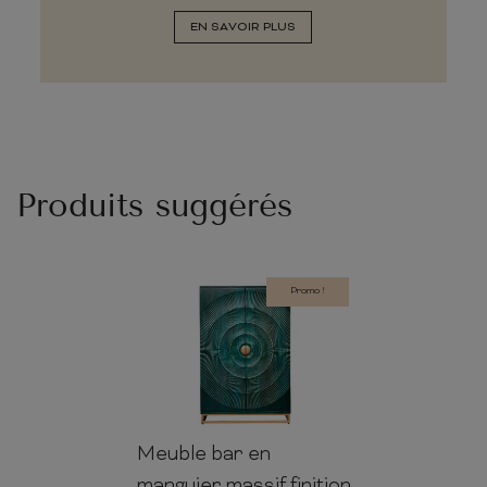
EN SAVOIR PLUS
Produits suggérés
Promo !
Meuble bar en
141cm
95cm
42cm
manguier massif finition