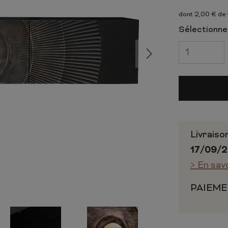
 ET CHIFFONNIERS
COMMODE
dont 2,00 € de
 COMPLÈTE
CHAMBRE COMPLÈTE
Sélectionnez
Livraiso
17/09/
> En sav
PAIEME