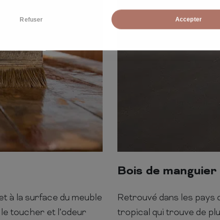
Refuser
Accepter
Bois de manguier
et à la surface du meuble
Retrouvé dans les pays d
le toucher et l’odeur
tropical qui trouve de pl