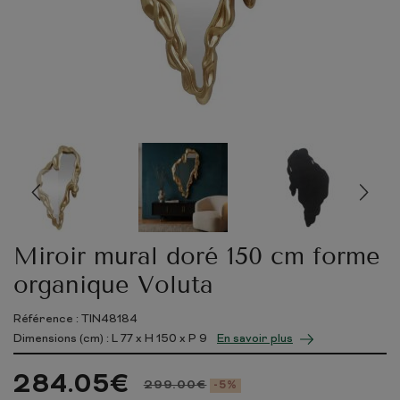
Miroir mural doré 150 cm forme
organique Voluta
Référence : TIN48184
Dimensions (cm) : L
77
x H
150
x P
9
En savoir plus
284.05
€
299.00
€
-5%