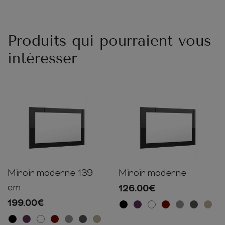
Produits qui pourraient vous
intéresser
Miroir moderne 139
Miroir moderne
55cm
139cm
2cm
45cm
89cm
2cm
cm
126.00
€
199.00
€