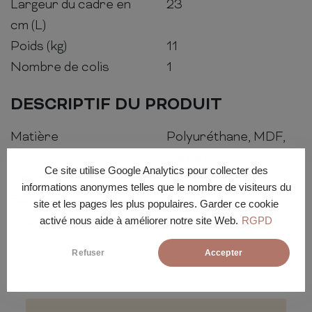
Largeur du cadre en
23
cm (L)
Poids (kg)
11
Nombre de colis
1
DESCRIPTIF DU PRODUIT
Matière
Polyuréthane, MDF,
Verre miroir
Ce site utilise Google Analytics pour collecter des
Finition
Doré
informations anonymes telles que le nombre de visiteurs du
Suspension
Vertical
site et les pages les plus populaires. Garder ce cookie
Assemblage
Déjà assemblé
activé nous aide à améliorer notre site Web.
RGPD
Refuser
Accepter