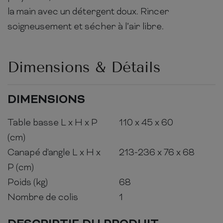
la main avec un détergent doux. Rincer
soigneusement et sécher à l’air libre.
Dimensions & Détails
DIMENSIONS
Table basse L x H x P
110 x 45 x 60
(cm)
Canapé d'angle L x H x
213-236 x 76 x 68
P (cm)
Poids (kg)
68
Nombre de colis
1