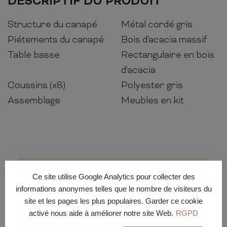
DESCRIPTIF DU PRODUIT
Structure du canapé
Métal cordé gris
Piétements du canapé
Bois d'acacia massif
Table basse
Rectangulaire en bois
d'acacia
Coussins (x8)
Polyester gris
Assemblage
Meubles en kit
Ce site utilise Google Analytics pour collecter des
informations anonymes telles que le nombre de visiteurs du
site et les pages les plus populaires. Garder ce cookie
Conditions de
activé nous aide à améliorer notre site Web.
RGPD
livraison