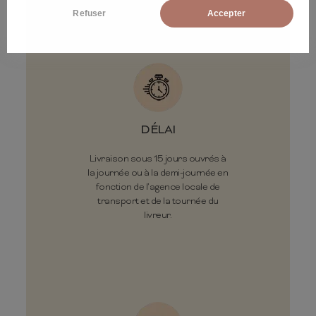
Refuser
Accepter
DÉLAI
Livraison sous 15 jours ouvrés à
la journée ou à la demi-journée en
fonction de l’agence locale de
transport et de la tournée du
livreur.