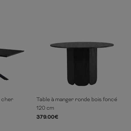
s cher
Table à manger ronde bois foncé
90cm
75cm
120cm
120cm
120 cm
379.00
€