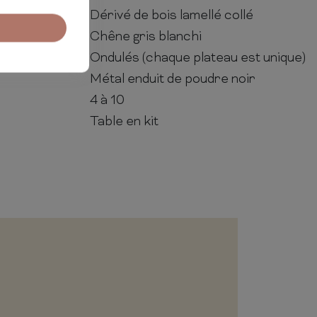
Dérivé de bois lamellé collé
Chêne gris blanchi
Ondulés (chaque plateau est unique)
Métal enduit de poudre noir
4 à 10
Table en kit