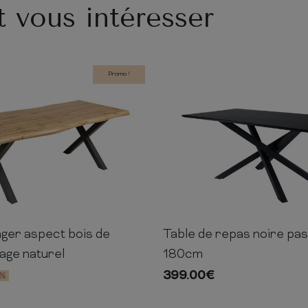
t vous intéresser
Promo !
ger aspect bois de
Table de repas noire pa
160cm
90cm
76cm
180cm
age naturel
180cm
399.00
€
5%