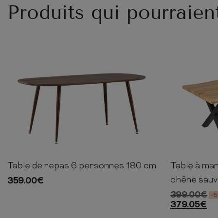
Produits qui pourraien
Table de repas 6 personnes 180 cm
Table à man
75cm
180cm
90cm
76cm
chêne sauv
359.00
€
399.00
€
-
379.05
€