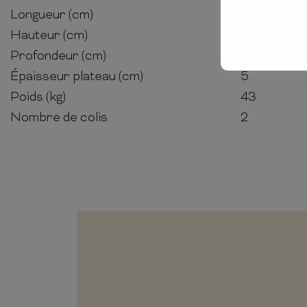
Longueur (cm)
160
Hauteur (cm)
76
Profondeur (cm)
90
Épaisseur plateau (cm)
5
Poids (kg)
43
Nombre de colis
2