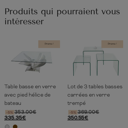
Produits qui pourraient vous
intéresser
Promo !
Promo !
Table basse en verre
Lot de 3 tables basses
35cm
80cm
80cm
45cm
60cm
50cm
avec pied hélice de
carrées en verre
bateau
trempé
353.00
€
369.00
€
-5%
-5%
335.35
€
350.55
€