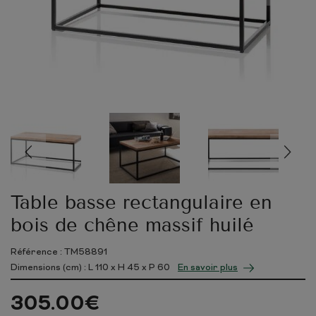
Table basse rectangulaire en
bois de chêne massif huilé
Référence : TM58891
Dimensions (cm) : L
110
x H
45
x P
60
En savoir plus
305.00
€