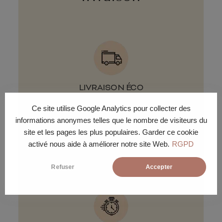
LIVRAISON ÉCO
Livraison gratuite sous 30 jours
Ce site utilise Google Analytics pour collecter des
ouvrés en pas de porte ou pied
informations anonymes telles que le nombre de visiteurs du
d'immeuble.
site et les pages les plus populaires. Garder ce cookie
activé nous aide à améliorer notre site Web.
RGPD
Refuser
Accepter