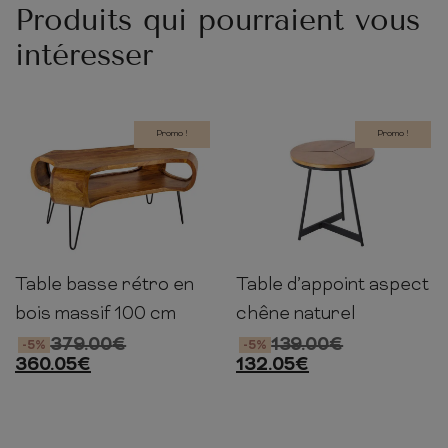
Produits qui pourraient vous
intéresser
Promo !
Promo !
Table basse rétro en
Table d’appoint aspect
47cm
100cm
60cm
50cm
45cm
45cm
bois massif 100 cm
chêne naturel
379.00
€
139.00
€
-5%
-5%
360.05
€
132.05
€