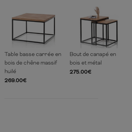
Table basse carrée en
Bout de canapé en
45cm
70cm
70cm
46-
46-
37-
50cm
50cm
40cm
bois de chêne massif
bois et métal
huilé
275.00
€
269.00
€