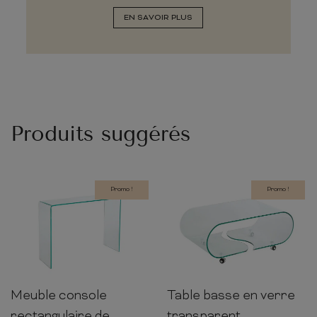
EN SAVOIR PLUS
Produits suggérés
Promo !
Promo !
Meuble console
Table basse en verre
75cm
100cm
35cm
40cm
90cm
50cm
rectangulaire de
transparent