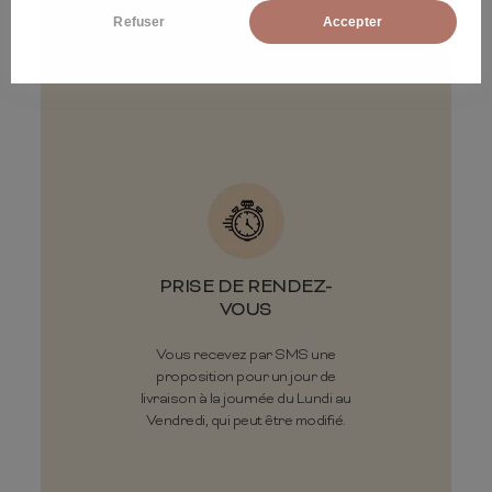
Livraison gratuite sous 30 jours
Refuser
Accepter
ouvrés en pas de porte ou pied
d'immeuble.
PRISE DE RENDEZ-
VOUS
Vous recevez par SMS une
proposition pour un jour de
livraison à la journée du Lundi au
Vendredi, qui peut être modifié.