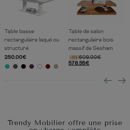
Table basse
Table de salon
40cm
120cm
70cm
40cm
120cm
70cm
rectangulaire laqué ou
rectangulaire bois
structuré
massif de Sesham
250.00
€
609.00
€
-5%
578.55
€
Trendy Mobilier offre une prise
en charge complète