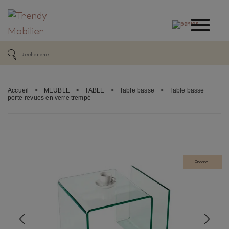
Accueil
>
MEUBLE
>
TABLE
>
Table basse
>
Table basse
porte-revues en verre trempé
Promo !