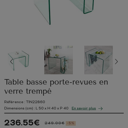
Table basse porte-revues en
verre trempé
Référence : TIN22860
Dimensions (cm) : L
50
x H
40
x P
40
En savoir plus
236.55
€
249.00
€
-5%