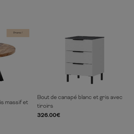
Promo !
Bout de canapé blanc et gris avec
60cm
41cm
40cm
s massif et
120cm
tiroirs
326.00
€