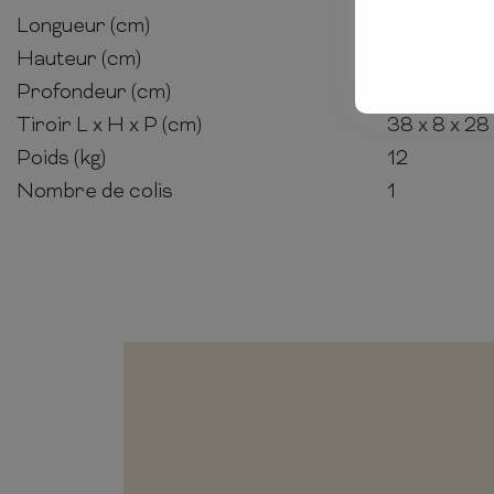
Longueur (cm)
45
Hauteur (cm)
45
Profondeur (cm)
35
Tiroir L x H x P (cm)
38 x 8 x 28
Poids (kg)
12
Nombre de colis
1