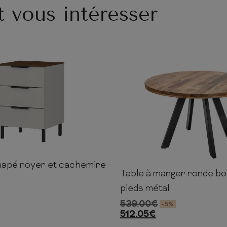
t vous intéresser
napé noyer et cachemire
41cm
40cm
Table à manger ronde boi
76cm
120cm
pieds métal
539.00
€
-5%
512.05
€