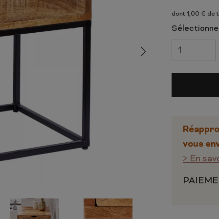
 ET CHIFFONNIERS
COMMODE
dont 1,00 € de 
 COMPLÈTE
CHAMBRE COMPLÈTE
Sélectionnez
Réappro
vous env
> En sav
PAIEME