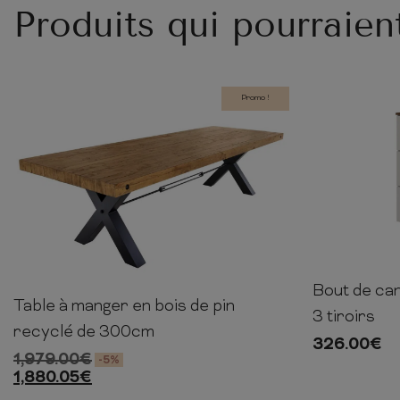
Produits qui pourraien
Promo !
Bout de ca
60cm
Table à manger en bois de pin
76cm
300cm
100cm
3 tiroirs
recyclé de 300cm
326.00
€
1,979.00
€
-5%
1,880.05
€