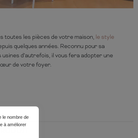
s toutes les pièces de votre maison,
le style
epuis quelques années. Reconnu pour sa
usines d’autrefois, il vous fera adopter une
cœur de votre foyer.
ue le nombre de
de à améliorer
PRODUIT