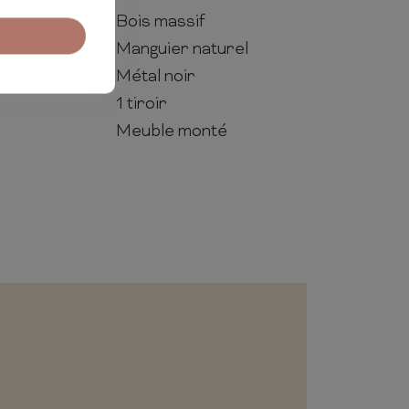
Bois massif
Manguier naturel
Métal noir
1 tiroir
Meuble monté