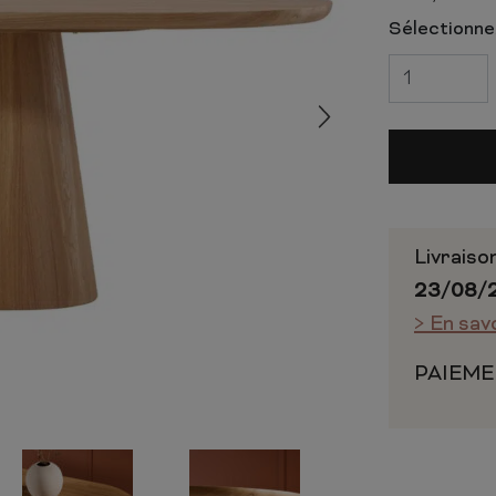
 ET CHIFFONNIERS
COMMODE
Sélectionnez
 COMPLÈTE
CHAMBRE COMPLÈTE
Livraiso
23/08/
> En sav
PAIEME