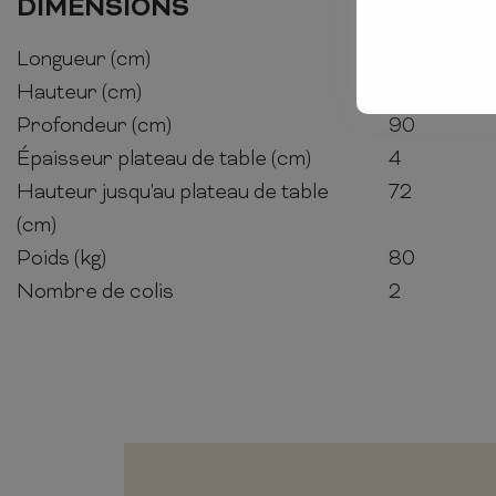
DIMENSIONS
Longueur (cm)
200
Hauteur (cm)
76
Profondeur (cm)
90
Épaisseur plateau de table (cm)
4
Hauteur jusqu'au plateau de table
72
(cm)
Poids (kg)
80
Nombre de colis
2