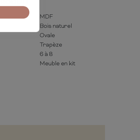
PRODUIT
MDF
Bois naturel
Ovale
Trapèze
6 à 8
Meuble en kit