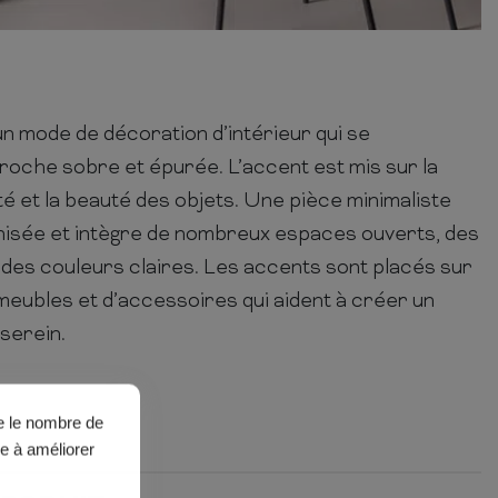
un mode de décoration d’intérieur qui se
roche sobre et épurée. L’accent est mis sur la
cité et la beauté des objets. Une pièce minimaliste
isée et intègre de nombreux espaces ouverts, des
des couleurs claires. Les accents sont placés sur
 meubles et d’accessoires qui aident à créer un
serein.
ue le nombre de
de à améliorer