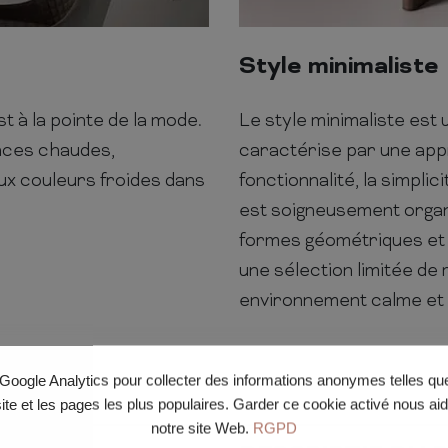
Style minimaliste
t à la pointe de la mode.
Le style minimaliste est 
nces chaudes,
caractérise par une app
ux couleurs froides dans
fonctionnalité, la simpli
est soigneusement organ
formes géométriques et 
une sélection limitée de
environnement calme et 
e Google Analytics pour collecter des informations anonymes telles q
site et les pages les plus populaires. Garder ce cookie activé nous ai
notre site Web.
RGPD