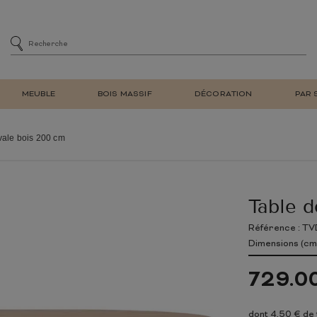
MEUBLE
BOIS MASSIF
DÉCORATION
PAR 
MENT
SIÈGE
CHAISES DE SALLE À MA
vale bois 200 cm
DE BAR
CHAISES DE BUREAU
E
FAUTEUIL DE SALON REL
ET BIBLIOTHÈQUE
TABOURET DE BAR
Table d
À CHAUSSURES
BANC
LAMPE DE TABLE
MEUBLE EN TECK
NATUREL
MEUBLE EN BOIS
RÉTRO
MIROIR MURAL
D'ENTRÉE
RECYCLÉ
Référence : T
TV
Dimensions (cm)
E ADULTE
CHAMBRE ENFANT
729.0
LIT
ARMOIRE
dont 4,50 € de