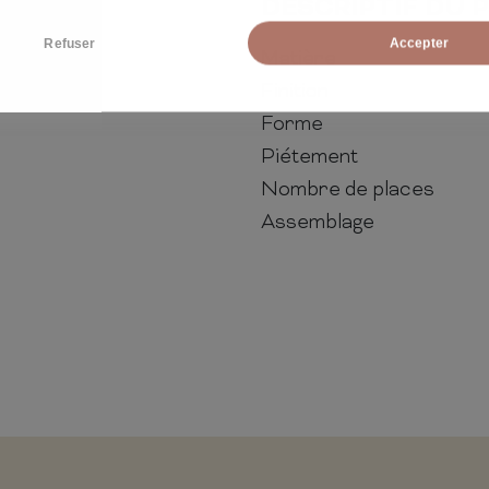
DESCRIPTIF DU 
Refuser
Accepter
Matière
Finition
Forme
Piétement
Nombre de places
Assemblage