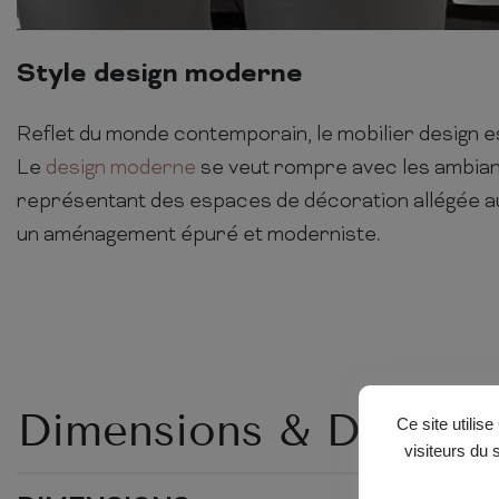
Style design moderne
Reflet du monde contemporain, le mobilier design es
Le
design moderne
se veut rompre avec les ambia
représentant des espaces de décoration allégée a
un aménagement épuré et moderniste.
Dimensions & Détails
Ce site utilis
visiteurs du 