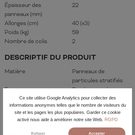
Épaisseur des
22
panneaux (mm)
Allonges (cm)
40 (x3)
Poids (kg)
59
Nombre de colis
2
DESCRIPTIF DU PRODUIT
Matière
Panneaux de
particules stratifiés
Forme
Ronde ou ovale avec
allonges
Ce site utilise Google Analytics pour collecter des
informations anonymes telles que le nombre de visiteurs du
Allonges centrales
x3
site et les pages les plus populaires. Garder ce cookie
Guides de table
Synchronisés
activé nous aide à améliorer notre site Web.
RGPD
Charge maximale (kg)
20
Refuser
Accepter