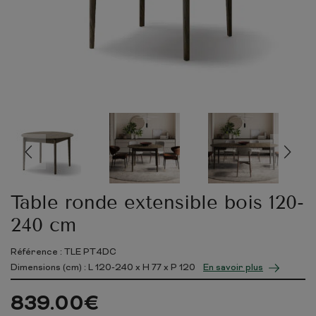
Table ronde extensible bois 120-
240 cm
Référence : TLE PT4DC
Dimensions (cm) : L
120-240
x H
77
x P
120
En savoir plus
839.00
€