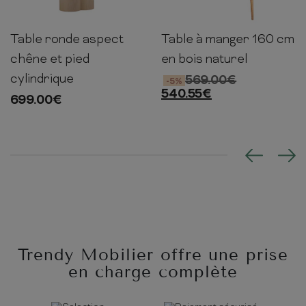
Table ronde aspect
Table à manger 160 cm
75cm
110cm
110cm
75cm
160cm
90cm
chêne et pied
en bois naturel
cylindrique
569.00
€
-5%
540.55
€
699.00
€
Trendy Mobilier offre une prise
en charge complète