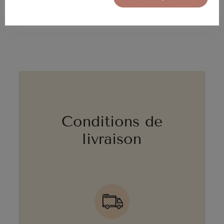
Assemblage
Meuble en kit
Couleur
Chêne foncé
Conditions de
livraison