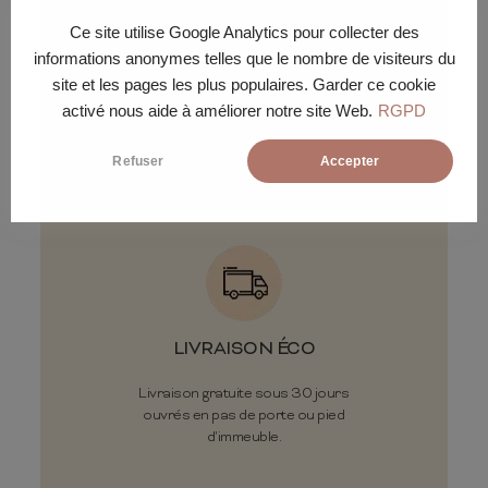
Ce site utilise Google Analytics pour collecter des
informations anonymes telles que le nombre de visiteurs du
site et les pages les plus populaires. Garder ce cookie
Conditions de
activé nous aide à améliorer notre site Web.
RGPD
livraison
Refuser
Accepter
LIVRAISON ÉCO
Livraison gratuite sous 30 jours
ouvrés en pas de porte ou pied
d'immeuble.