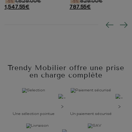
1,629.00
€
829.00
€
-5%
-5%
1,547.55
€
787.55
€
Trendy Mobilier offre une prise
en charge complète
Une sélection pointue
Un paiement sécurisé