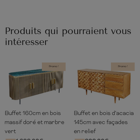
Produits qui pourraient vous
intéresser
Promo !
Promo !
Buffet 160cm en bois
Buffet en bois d’acacia
80cm
160cm
40cm
75cm
145cm
40cm
massif doré et marbre
145cm avec façades
vert
en relief