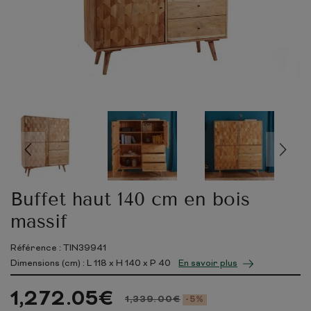
Buffet haut 140 cm en bois
massif
Référence : TIN39941
Dimensions (cm) : L
118
x H
140
x P
40
En savoir plus
1,272.05
€
1,339.00
€
-5%