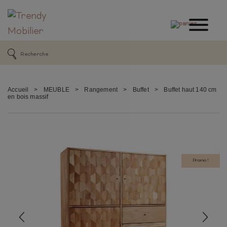
Accueil
>
MEUBLE
>
Rangement
>
Buffet
>
Buffet haut 140 cm
en bois massif
Promo !