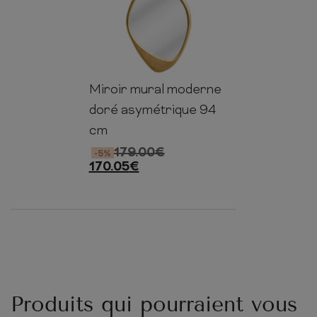
Miroir mural moderne
94cm
64cm
3.5cm
doré asymétrique 94
cm
179.00
€
-5%
170.05
€
Produits qui pourraient vous