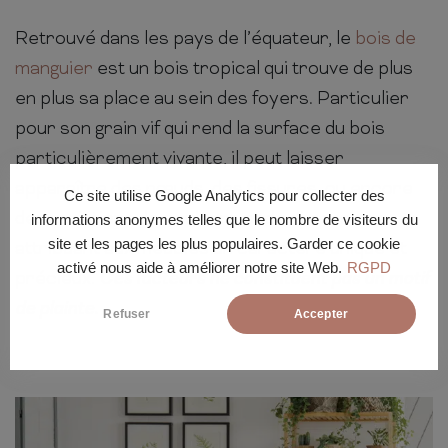
Retrouvé dans les pays de l’équateur, le
bois de
manguier
est un bois tropical qui trouve de plus
en plus sa place au sein des foyers. Particulier
pour son grain vif qui rend la surface du bois
particulièrement vivante, il peut laisser
apparaître des nœuds, des fissures, ou encore
Ce site utilise Google Analytics pour collecter des
des variations de couleurs et de dimensions
informations anonymes telles que le nombre de visiteurs du
site et les pages les plus populaires. Garder ce cookie
attribuant aux meubles un caractère unique et
activé nous aide à améliorer notre site Web.
RGPD
précieux.
Ces facteurs ne constituent pas un motif
de plainte.
Refuser
Accepter