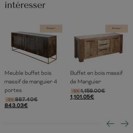
intéresser
Promo !
Promo !
Meuble buffet bois
Buffet en bois massif
76cm
177cm
45cm
76cm
174cm
50cm
massif de manguier 4
de Manguier
portes
1,159.00
€
-5%
1,101.05
€
887.40
€
-5%
843.03
€