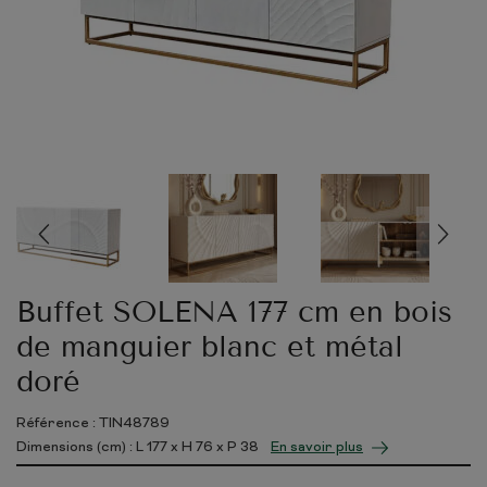
Buffet SOLENA 177 cm en bois
de manguier blanc et métal
doré
Référence : TIN48789
Dimensions (cm) : L
177
x H
76
x P
38
En savoir plus