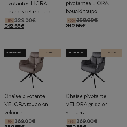
pivotantes LIORA
pivotantes LIORA
bouclé taupe
bouclé vert menthe
329.00
€
329.00
€
-5%
-5%
312.55
€
312.55
€
Nouveauté!
Promo !
Nouveauté!
Promo !
Chaise pivotante
Chaise pivotante
88cm
60cm
64cm
88cm
60cm
64cm
VELORA taupe en
VELORA grise en
velours
velours
369.00
€
369.00
€
-5%
-5%