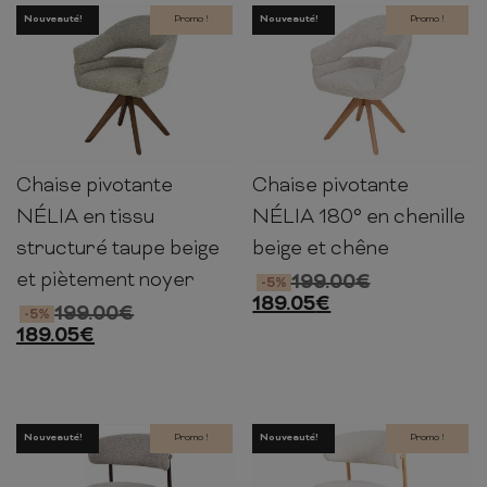
Nouveauté!
Promo !
Nouveauté!
Promo !
Chaise pivotante
Chaise pivotante
83cm
59cm
63cm
83cm
59cm
63cm
NÉLIA en tissu
NÉLIA 180° en chenille
structuré taupe beige
beige et chêne
et piètement noyer
199.00
€
-5%
189.05
€
199.00
€
-5%
189.05
€
Nouveauté!
Promo !
Nouveauté!
Promo !