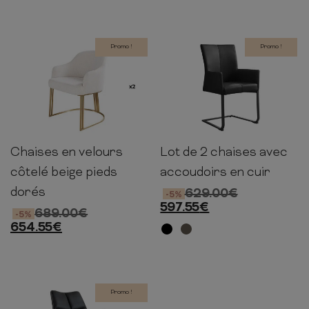
Promo !
Promo !
Chaises en velours
Lot de 2 chaises avec
81cm
60cm
63cm
95cm
58cm
58cm
côtelé beige pieds
accoudoirs en cuir
dorés
629.00
€
-5%
597.55
€
689.00
€
-5%
654.55
€
Promo !