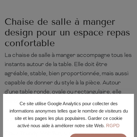
Chaise de salle à manger
design pour un espace repas
confortable
La chaise de salle à manger accompagne tous les
instants autour de la table. Elle doit être
agréable, stable, bien proportionnée, mais aussi
capable de donner du style à la pièce. Autour
d’une table ronde, ovale ou rectangulaire, elle
participe à l’équilibre de la salle à manger et
Ce site utilise Google Analytics pour collecter des
transforme chaque repas en moment plus
informations anonymes telles que le nombre de visiteurs du
site et les pages les plus populaires. Garder ce cookie
confortable.
activé nous aide à améliorer notre site Web.
RGPD
Chez Trendy Mobilier, la chaise de salle à manger