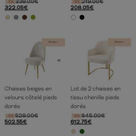
339.00
€
219.00
€
-5%
-5%
322.05
€
208.05
€
Promo !
Promo !
Chaises beiges en
Lot de 2 chaises en
89cm
49cm
57cm
81cm
60cm
63cm
velours côtelé pieds
tissu chenille pieds
dorés
dorés
529.00
€
645.00
€
-5%
-5%
502.55
€
612.75
€