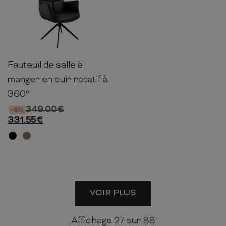
Fauteuil de salle à
89cm
62cm
64cm
manger en cuir rotatif à
360°
349.00
€
-5%
331.55
€
VOIR PLUS
Affichage
27
sur 88