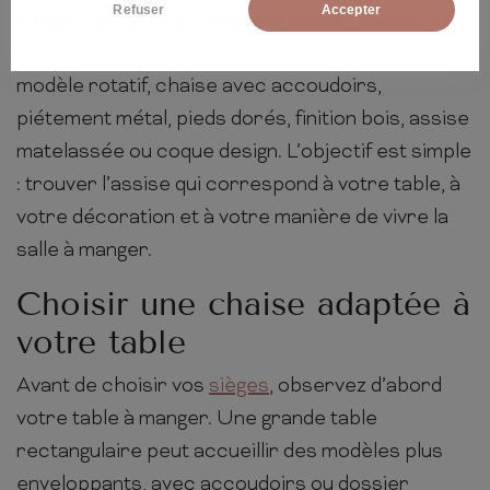
Refuser
Accepter
se décline dans de nombreux styles : chaise en
velours, chaise en tissu, chaise en simili cuir,
modèle rotatif, chaise avec accoudoirs,
piétement métal, pieds dorés, finition bois, assise
matelassée ou coque design. L’objectif est simple
: trouver l’assise qui correspond à votre table, à
votre décoration et à votre manière de vivre la
salle à manger.
Choisir une chaise adaptée à
votre table
Avant de choisir vos
sièges
, observez d’abord
votre table à manger. Une grande table
rectangulaire peut accueillir des modèles plus
enveloppants, avec accoudoirs ou dossier