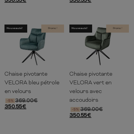
350.55
€
350.55
€
Nouveauté!
Promo !
Nouveauté!
Promo !
Chaise pivotante
Chaise pivotante
88cm
60cm
64cm
88cm
60cm
64cm
VELORA bleu pétrole
VELORA vert en
en velours
velours avec
accoudoirs
369.00
€
-5%
350.55
€
369.00
€
-5%
350.55
€