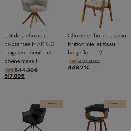
Lot de 2 chaises
Chaise en bois d’acacia
87cm
68cm
68cm
75cm
54cm
55cm
pivotantes MARIUS
finition miel et tissu
beige en chenille et
beige (lot de 2)
chêne massif
471.80
€
-5%
448.21
€
544.30
€
-5%
517.09
€
Promo !
Promo !