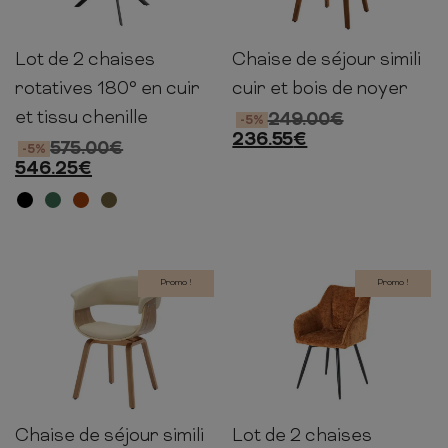
Lot de 2 chaises
Chaise de séjour simili
87cm
68cm
68cm
84cm
62cm
52cm
rotatives 180° en cuir
cuir et bois de noyer
et tissu chenille
249.00
€
-5%
236.55
€
575.00
€
-5%
546.25
€
Promo !
Promo !
Chaise de séjour simili
Lot de 2 chaises
84cm
62cm
52cm
85cm
55cm
58cm