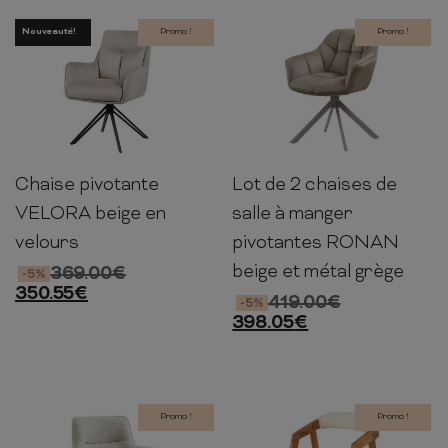
Nouveauté!
Promo !
Promo !
Chaise pivotante
Lot de 2 chaises de
88cm
60cm
64cm
84cm
64cm
66cm
VELORA beige en
salle à manger
velours
pivotantes RONAN
beige et métal grège
369.00
€
-5%
350.55
€
419.00
€
-5%
398.05
€
Promo !
Promo !