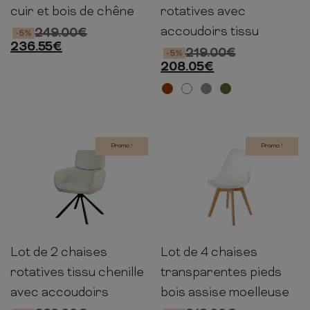
cuir et bois de chêne
rotatives avec
accoudoirs tissu
249.00
€
-5%
236.55
€
219.00
€
-5%
208.05
€
Promo !
Promo !
Lot de 2 chaises
Lot de 4 chaises
84cm
61cm
64cm
81cm
47cm
53cm
rotatives tissu chenille
transparentes pieds
avec accoudoirs
bois assise moelleuse