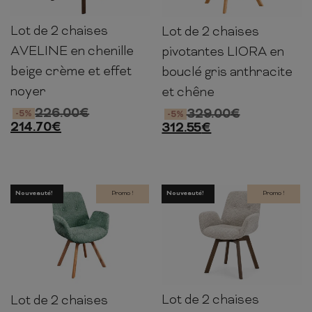
Lot de 2 chaises
Lot de 2 chaises
81cm
56cm
56cm
85cm
61cm
63cm
AVELINE en chenille
pivotantes LIORA en
beige crème et effet
bouclé gris anthracite
noyer
et chêne
226.00
€
329.00
€
-5%
-5%
214.70
€
312.55
€
Nouveauté!
Promo !
Nouveauté!
Promo !
Lot de 2 chaises
Lot de 2 chaises
85cm
61cm
63cm
85cm
61cm
63cm