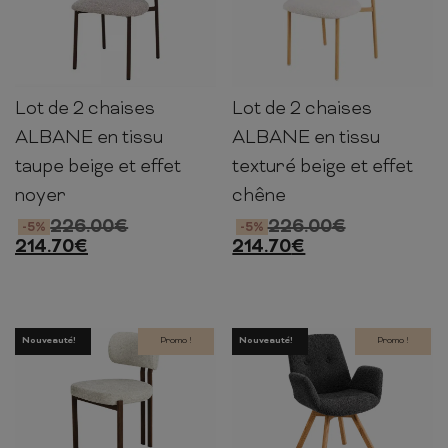
Lot de 2 chaises
Lot de 2 chaises
80cm
56cm
58cm
80cm
56cm
58cm
ALBANE en tissu
ALBANE en tissu
taupe beige et effet
texturé beige et effet
noyer
chêne
226.00
€
226.00
€
-5%
-5%
214.70
€
214.70
€
Nouveauté!
Promo !
Nouveauté!
Promo !