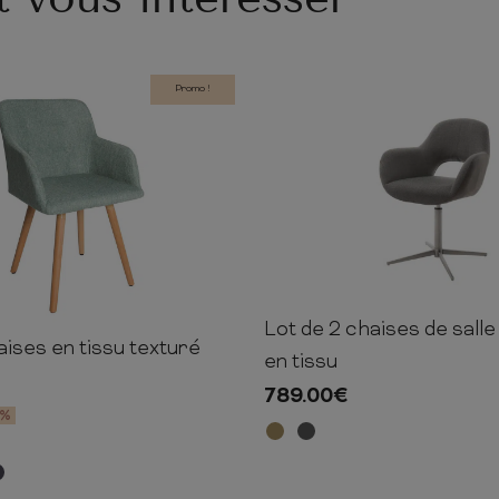
Promo !
Lot de 2 chaises de sall
88cm
64cm
aises en tissu texturé
55cm
55cm
en tissu
789.00
€
5%