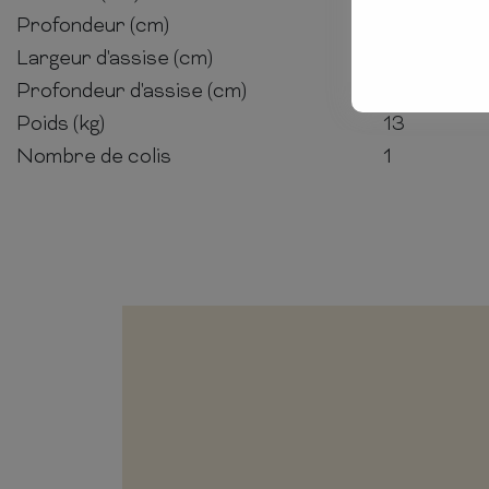
Profondeur (cm)
72
Largeur d'assise (cm)
64
Profondeur d'assise (cm)
49
Poids (kg)
13
Nombre de colis
1