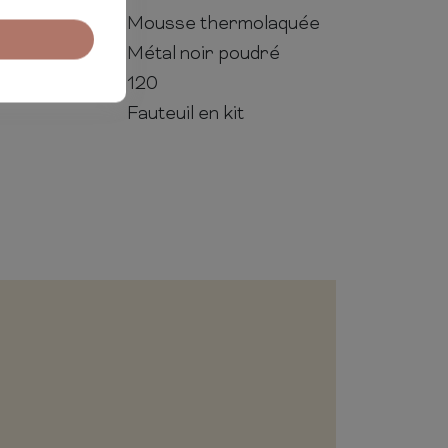
Mousse thermolaquée
Métal noir poudré
120
Fauteuil en kit