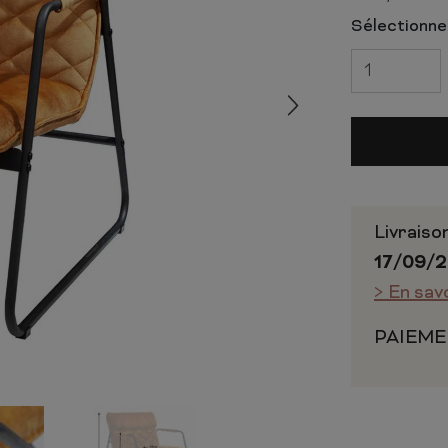
 ET CHIFFONNIERS
COMMODE
Sélectionnez
 COMPLÈTE
CHAMBRE COMPLÈTE
Livraiso
17/09/
> En sav
PAIEME