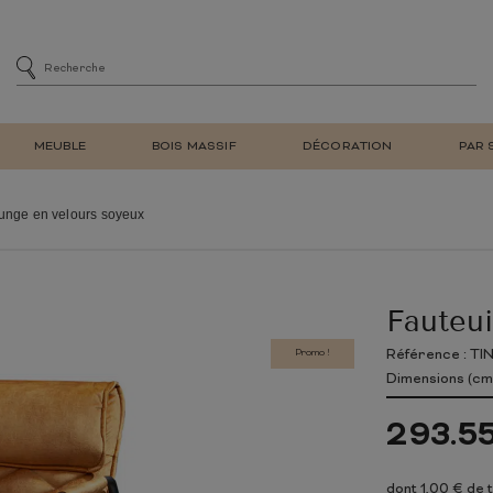
MEUBLE
BOIS MASSIF
DÉCORATION
PAR 
MENT
SIÈGE
CHAISES DE SALLE À MA
ounge en velours soyeux
DE BAR
CHAISES DE BUREAU
E
FAUTEUIL DE SALON REL
ET BIBLIOTHÈQUE
TABOURET DE BAR
Fauteui
À CHAUSSURES
BANC
LAMPE DE TABLE
MEUBLE EN TECK
NATUREL
MEUBLE EN BOIS
RÉTRO
MIROIR MURAL
D'ENTRÉE
RECYCLÉ
Promo !
Référence : T
TV
Dimensions (cm)
E ADULTE
CHAMBRE ENFANT
293.5
LIT
ARMOIRE
dont 1,00 € de 