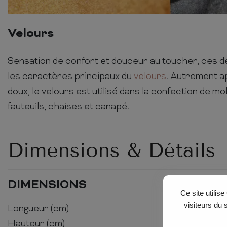
Velours
Sensation de confort et douceur au toucher, ces de
les caractères principaux du
velours
. Autrement ap
doux, le velours est utilisé dans la confection de mo
fauteuils, chaises et canapé.
Dimensions & Détails
DIMENSIONS
Ce site utilis
visiteurs du 
Longueur (cm)
71
Hauteur (cm)
43-79