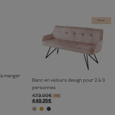
Promo !
e à manger
64cm
Banc en velours design pour 2 à 3
84cm
156cm
58cm
personnes
473.00
€
-5%
449.35
€