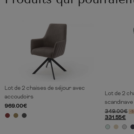
Lot de 2 chaises de séjour avec
49-92cm
60cm
65cm
Lot de 2 ch
85cm
accoudoirs
scandinave
969.00
€
349.00
€
-
331.55
€