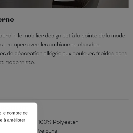
erne
ain, le mobilier design est à la pointe de la mode.
ut rompre avec les ambiances chaudes,
s de décoration allégée aux couleurs froides dans
t moderniste.
PRODUIT
ue le nombre de
de à améliorer
100% Polyester
Velours