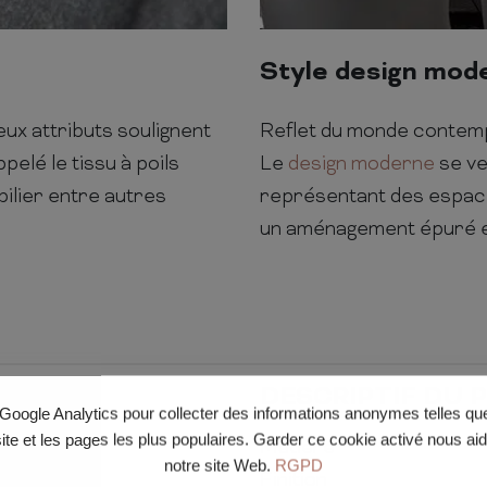
Style design mod
ux attributs soulignent
Reflet du monde contempor
pelé le tissu à poils
Le
design moderne
se ve
bilier entre autres
représentant des espace
un aménagement épuré e
DESCRIPTIF DU 
e Google Analytics pour collecter des informations anonymes telles q
site et les pages les plus populaires. Garder ce cookie activé nous ai
Matière
notre site Web.
RGPD
Finition