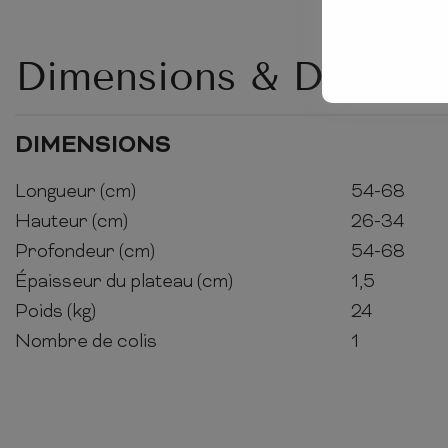
Dimensions & Détails
DIMENSIONS
Longueur (cm)
54-68
Hauteur (cm)
26-34
Profondeur (cm)
54-68
Épaisseur du plateau (cm)
1,5
Poids (kg)
24
Nombre de colis
1