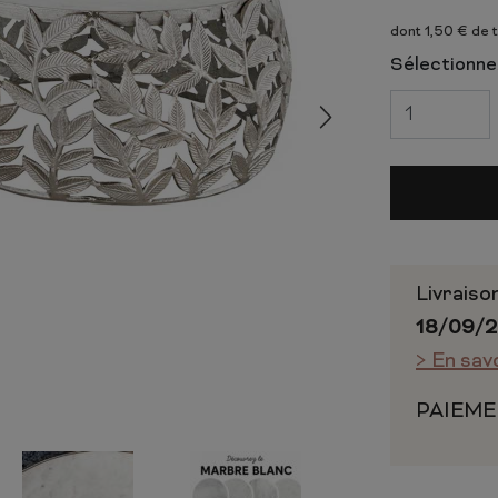
 ET CHIFFONNIERS
COMMODE
dont 1,50 € de 
 COMPLÈTE
CHAMBRE COMPLÈTE
Sélectionnez
Livraiso
18/09/
> En sav
PAIEME