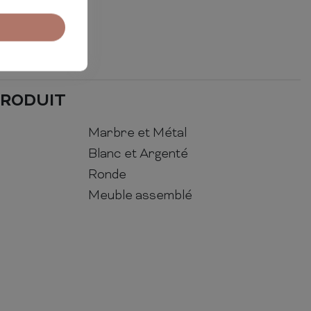
PRODUIT
Marbre et Métal
Blanc et Argenté
Ronde
Meuble assemblé