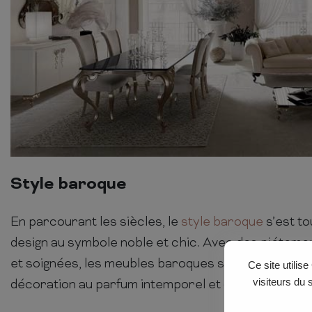
Style baroque
En parcourant les siècles, le
style baroque
s’est to
design au symbole noble et chic. Avec des piéteme
et soignées, les meubles baroques sont devenus de
Ce site utilis
visiteurs du 
décoration au parfum intemporel et design.