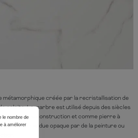
 métamorphique créée par la recristallisation de
de calcite. Le marbre est utilisé depuis des siècles
e matériau de construction et comme pierre à
ue le nombre de
de à améliorer
ie peut être rendue opaque par de la peinture ou
ction.