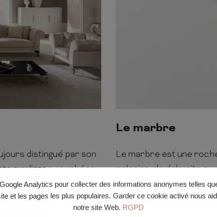
Le marbre
ujours distingué par son
Le marbre est une roche
nts aux lignes courbées
calcaire, de dolomite ou 
 vrais trésors pour une
pour la sculpture, comm
e Google Analytics pour collecter des informations anonymes telles q
site et les pages les plus populaires. Garder ce cookie activé nous ai
sculpter. La surface pol
notre site Web.
RGPD
d’autres agents de prote