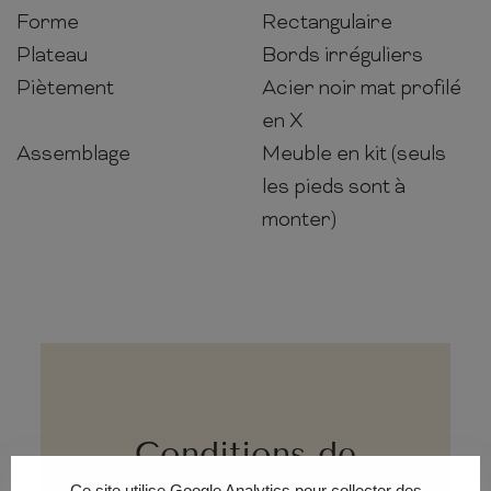
Forme
Rectangulaire
Plateau
Bords irréguliers
Piètement
Acier noir mat profilé
en X
Assemblage
Meuble en kit (seuls
les pieds sont à
monter)
Conditions de
Ce site utilise Google Analytics pour collecter des