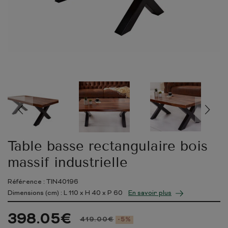
Table basse rectangulaire bois
massif industrielle
Référence : TIN40196
Dimensions (cm) : L
110
x H
40
x P
60
En savoir plus
398.05
€
419.00
€
-5%