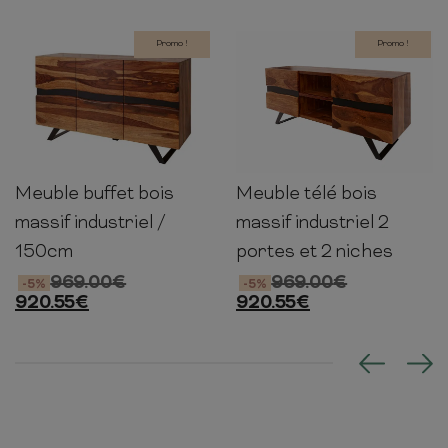
Promo !
Promo !
Meuble buffet bois
Meuble télé bois
85cm
148cm
38cm
63cm
160cm
45cm
massif industriel /
massif industriel 2
150cm
portes et 2 niches
969.00
€
969.00
€
-5%
-5%
920.55
€
920.55
€