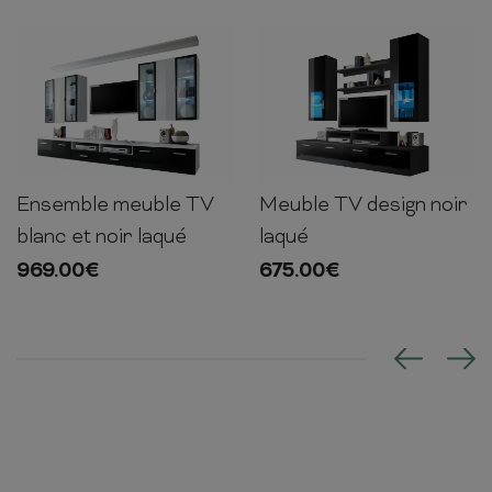
Ensemble meuble TV
Meuble TV design noir
190cm
300cm
45cm
190cm
200cm
45cm
blanc et noir laqué
laqué
969.00
€
675.00
€