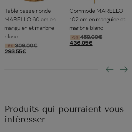
Table basse ronde
Commode MARELLO
40cm
60cm
60cm
76cm
102cm
43cm
MARELLO 60 cm en
102 cm en manguier et
manguier et marbre
marbre blanc
blanc
459.00
€
-5%
436.05
€
309.00
€
-5%
293.55
€
Produits qui pourraient vous
intéresser