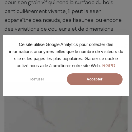
pour son grain vif qui rend la surface du bois
particulièrement vivante, il peut laisser
apparaître des nœuds, des fissures, ou encore
des variations de couleurs et de dimensions
attribuant aux meubles un caractère unique et
Ce site utilise Google Analytics pour collecter des
précieux.
Ces facteurs ne constituent pas un motif
informations anonymes telles que le nombre de visiteurs du
de plainte.
site et les pages les plus populaires. Garder ce cookie
activé nous aide à améliorer notre site Web.
RGPD
Refuser
Accepter