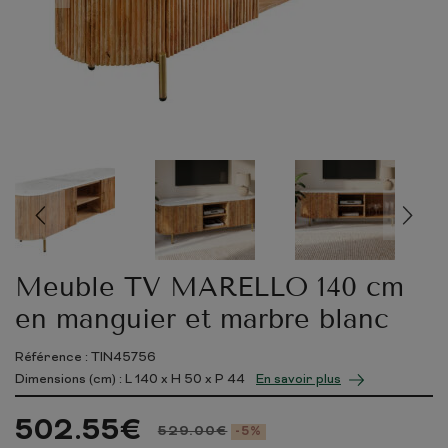
Meuble TV MARELLO 140 cm
en manguier et marbre blanc
Référence : TIN45756
Dimensions (cm) : L
140
x H
50
x P
44
En savoir plus
502.55
€
529.00
€
-5%