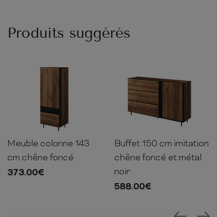
Produits suggérés
Meuble colonne 143
Buffet 150 cm imitation
143cm
55cm
41cm
91cm
150cm
41cm
cm chêne foncé
chêne foncé et métal
noir
373.00
€
588.00
€