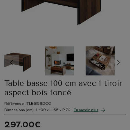
Table basse 100 cm avec 1 tiroir
aspect bois foncé
Référence : TLE BG8DCC
Dimensions (cm) : L
100
x H
55
x P
72
En savoir plus
297.00
€