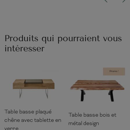
Produits qui pourraient vous
intéresser
Promo !
Table basse plaqué
40cm
110cm
60cm
Table basse bois et
40cm
105cm
52cm
chêne avec tablette en
métal design
verre