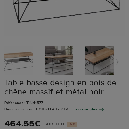
Table basse design en bois de
chêne massif et métal noir
Référence : TIN41577
Dimensions (cm) : L
110
x H
40
x P
55
En savoir plus
464.55
€
489.00
€
-5%