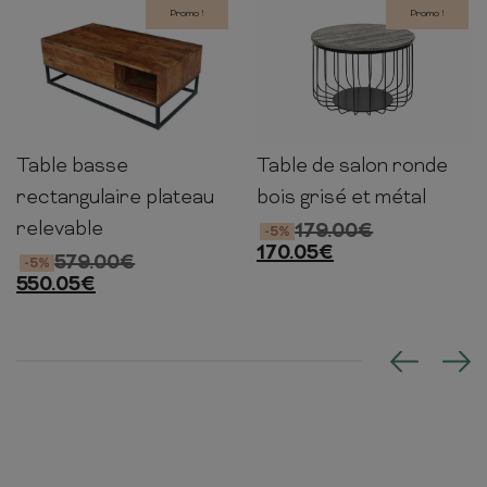
Promo !
Promo !
Table basse
Table de salon ronde
40-
50-
40cm
56cm
56cm
110cm
58cm
73cm
rectangulaire plateau
bois grisé et métal
relevable
179.00
€
-5%
170.05
€
579.00
€
-5%
550.05
€