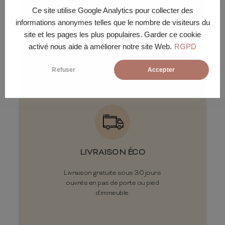
Ce site utilise Google Analytics pour collecter des
informations anonymes telles que le nombre de visiteurs du
site et les pages les plus populaires. Garder ce cookie
Conditions de
activé nous aide à améliorer notre site Web.
RGPD
livraison
Refuser
Accepter
LIVRAISON ÉCO
Livraison gratuite sous 30 jours
ouvrés en pas de porte ou pied
d'immeuble.