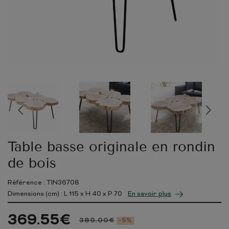
Table basse originale en rondin
de bois
Référence : TIN36708
Dimensions (cm) : L
115
x H
40
x P
70
En savoir plus
369.55
€
389.00
€
-5%