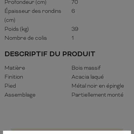
Profondeur (cm)
70
Épaisseur des rondins
6
(cm)
Poids (kg)
39
Nombre de colis
1
DESCRIPTIF DU PRODUIT
Matière
Bois massif
Finition
Acacia laqué
Pied
Métal noir en épingle
Assemblage
Partiellement monté