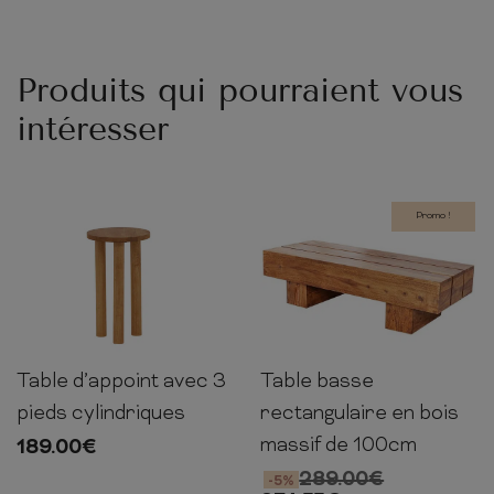
Produits qui pourraient vous
intéresser
Promo !
Table basse
Table d’appoint avec 3
30cm
100cm
45cm
40cm
35cm
35cm
rectangulaire en bois
pieds cylindriques
massif de 100cm
189.00
€
289.00
€
-5%